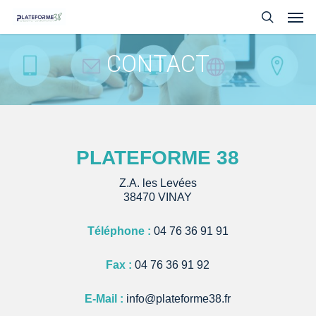
Skip
Men
to
search
main
content
CONTACT
PLATEFORME 38
Z.A. les Levées
38470 VINAY
Téléphone :
04 76 36 91 91
Fax :
04 76 36 91 92
E-Mail :
info@plateforme38.fr