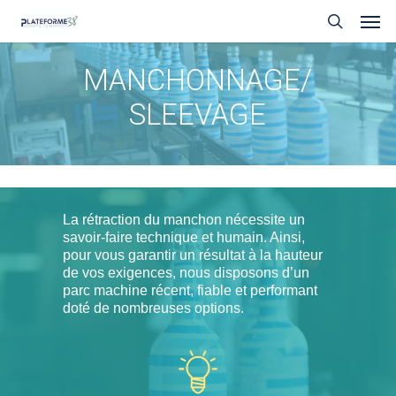
Skip
Men
to
search
main
content
MANCHONNAGE/
SLEEVAGE
La rétraction du manchon nécessite un
savoir-faire technique et humain. Ainsi,
pour vous garantir un résultat à la hauteur
de vos exigences, nous disposons d’un
parc machine récent, fiable et performant
doté de nombreuses options.