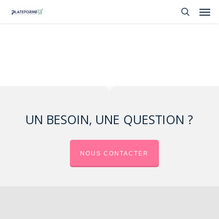
Skip
Men
to
search
main
content
UN BESOIN, UNE QUESTION ?
NOUS CONTACTER