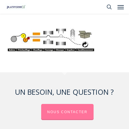
Skip
Men
to
search
main
content
UN BESOIN, UNE QUESTION ?
NOUS CONTACTER